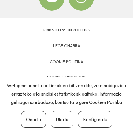
PRIBATUTASUN POLITIKA
LEGE OHARRA
COOKIE POLITIKA
HARREMANETARAKO
Webgune honek cookie-ak erabiltzen ditu, zure nabigazioa
errazteko eta analisi estatistikoak egiteko. Informazio
gehiago nahi baduzu, kontsultatu gure
Cookien Politika
Onartu
Ukatu
Konfiguratu