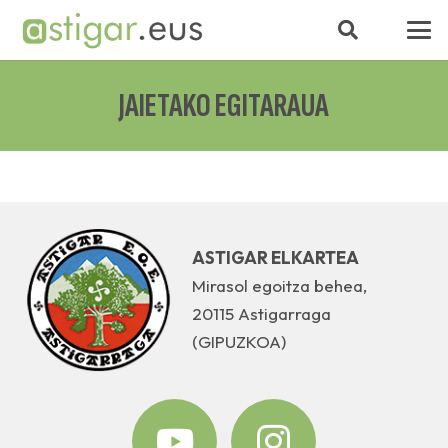
JAIETAKO EGITARAUA
ASTIGAR ELKARTEA
Mirasol egoitza behea,
20115 Astigarraga
(GIPUZKOA)