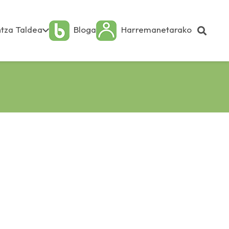
tza Taldea
Bloga
Harremanetarako