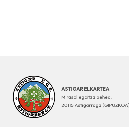
ASTIGAR ELKARTEA
Mirasol egoitza behea,
20115 Astigarraga (GIPUZKOA