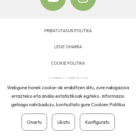
PRIBATUTASUN POLITIKA
LEGE OHARRA
COOKIE POLITIKA
HARREMANETARAKO
Webgune honek cookie-ak erabiltzen ditu, zure nabigazioa
errazteko eta analisi estatistikoak egiteko. Informazio
gehiago nahi baduzu, kontsultatu gure
Cookien Politika
Onartu
Ukatu
Konfiguratu