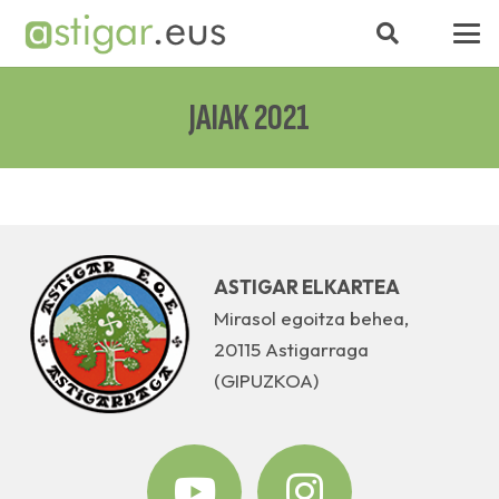
JAIAK 2021
ASTIGAR ELKARTEA
Mirasol egoitza behea,
20115 Astigarraga
(GIPUZKOA)