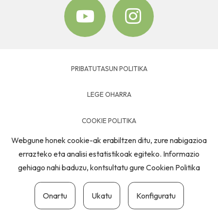
PRIBATUTASUN POLITIKA
LEGE OHARRA
COOKIE POLITIKA
Webgune honek cookie-ak erabiltzen ditu, zure nabigazioa
HARREMANETARAKO
errazteko eta analisi estatistikoak egiteko. Informazio
gehiago nahi baduzu, kontsultatu gure
Cookien Politika
Onartu
Ukatu
Konfiguratu