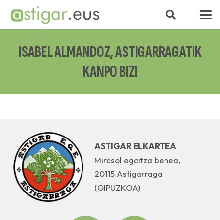
ISABEL ALMANDOZ, ASTIGARRAGATIK
KANPO BIZI
ASTIGAR ELKARTEA
Mirasol egoitza behea,
20115 Astigarraga
(GIPUZKOA)