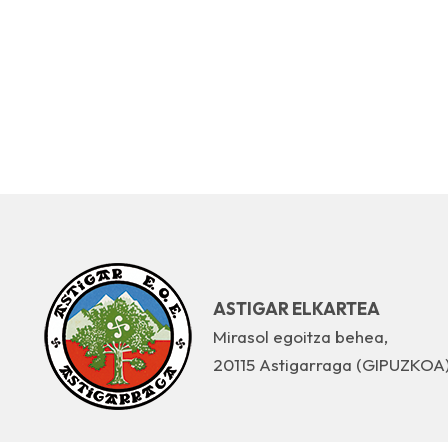
ASTIGAR ELKARTEA
Mirasol egoitza behea,
20115 Astigarraga (GIPUZKOA