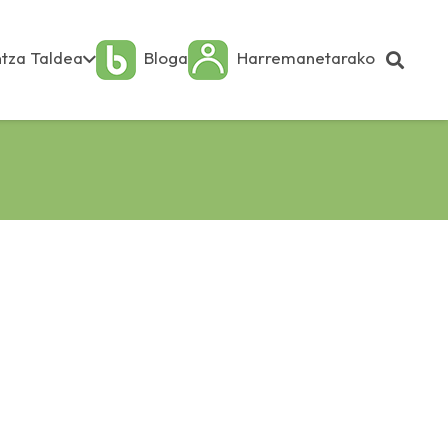
tza Taldea
Bloga
Harremanetarako