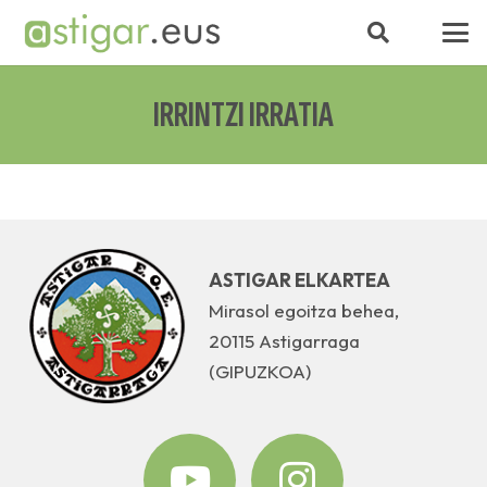
IRRINTZI IRRATIA
ASTIGAR ELKARTEA
Mirasol egoitza behea,
20115 Astigarraga
(GIPUZKOA)