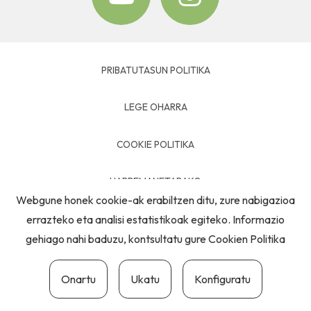
PRIBATUTASUN POLITIKA
LEGE OHARRA
COOKIE POLITIKA
HARREMANETARAKO
Webgune honek cookie-ak erabiltzen ditu, zure nabigazioa
errazteko eta analisi estatistikoak egiteko. Informazio
gehiago nahi baduzu, kontsultatu gure
Cookien Politika
Onartu
Ukatu
Konfiguratu