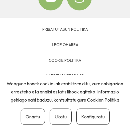
PRIBATUTASUN POLITIKA
LEGE OHARRA
COOKIE POLITIKA
HARREMANETARAKO
Webgune honek cookie-ak erabiltzen ditu, zure nabigazioa
errazteko eta analisi estatistikoak egiteko. Informazio
gehiago nahi baduzu, kontsultatu gure
Cookien Politika
Onartu
Ukatu
Konfiguratu