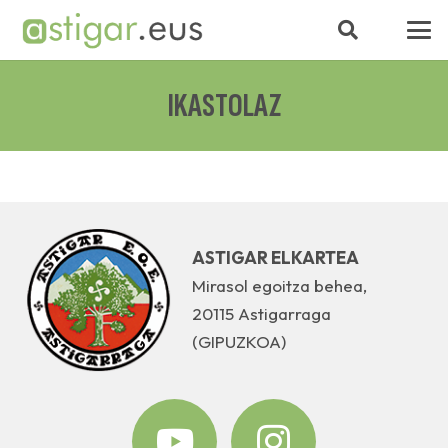
IKASTOLAZ
ASTIGAR ELKARTEA
Mirasol egoitza behea,
20115 Astigarraga
(GIPUZKOA)