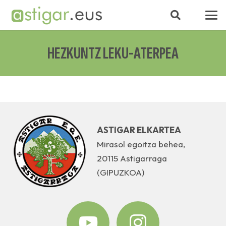
HEZKUNTZ LEKU-ATERPEA
ASTIGAR ELKARTEA
Mirasol egoitza behea,
20115 Astigarraga
(GIPUZKOA)