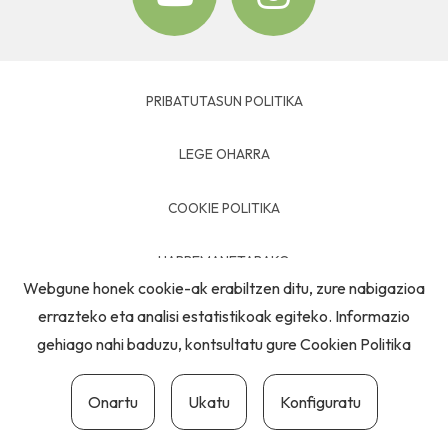
PRIBATUTASUN POLITIKA
LEGE OHARRA
COOKIE POLITIKA
HARREMANETARAKO
Webgune honek cookie-ak erabiltzen ditu, zure nabigazioa
errazteko eta analisi estatistikoak egiteko. Informazio
gehiago nahi baduzu, kontsultatu gure
Cookien Politika
Onartu
Ukatu
Konfiguratu