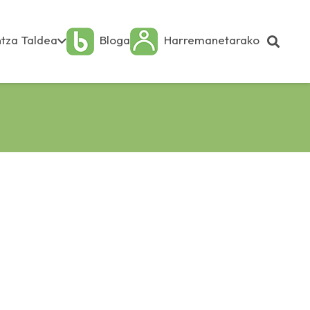
tza Taldea
Bloga
Harremanetarako