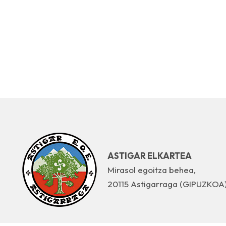
ASTIGAR ELKARTEA
Mirasol egoitza behea,
20115 Astigarraga (GIPUZKOA