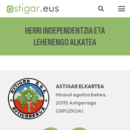
HERRI INDEPENDENTZIA ETA
LEHENENGO ALKATEA
ASTIGAR ELKARTEA
Mirasol egoitza behea,
20115 Astigarraga
(GIPUZKOA)