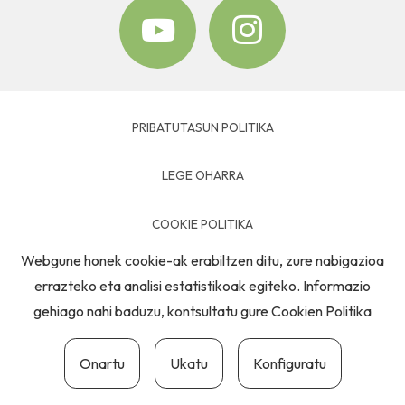
PRIBATUTASUN POLITIKA
LEGE OHARRA
COOKIE POLITIKA
Webgune honek cookie-ak erabiltzen ditu, zure nabigazioa
HARREMANETARAKO
errazteko eta analisi estatistikoak egiteko. Informazio
gehiago nahi baduzu, kontsultatu gure
Cookien Politika
Onartu
Ukatu
Konfiguratu