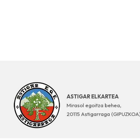
ASTIGAR ELKARTEA
Mirasol egoitza behea,
20115 Astigarraga (GIPUZKOA