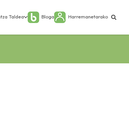
tza Taldea
Bloga
Harremanetarako