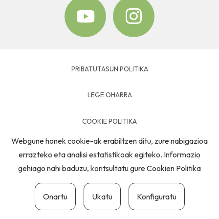
PRIBATUTASUN POLITIKA
LEGE OHARRA
COOKIE POLITIKA
Webgune honek cookie-ak erabiltzen ditu, zure nabigazioa
HARREMANETARAKO
errazteko eta analisi estatistikoak egiteko. Informazio
gehiago nahi baduzu, kontsultatu gure
Cookien Politika
Onartu
Ukatu
Konfiguratu