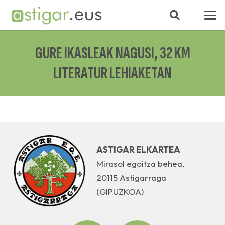
GURE IKASLEAK NAGUSI, 32 KM
LITERATUR LEHIAKETAN
ASTIGAR ELKARTEA
Mirasol egoitza behea,
20115 Astigarraga
(GIPUZKOA)