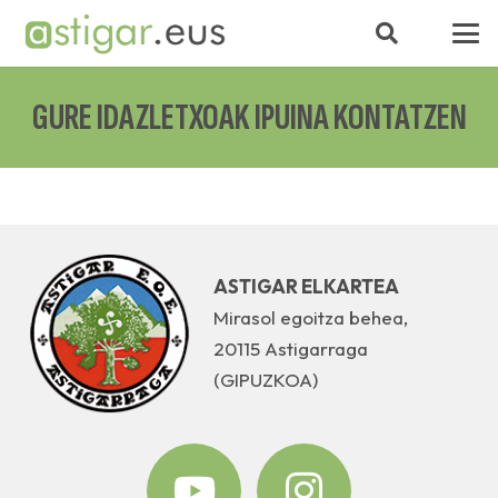
GURE IDAZLETXOAK IPUINA KONTATZEN
ASTIGAR ELKARTEA
Mirasol egoitza behea,
20115 Astigarraga
(GIPUZKOA)