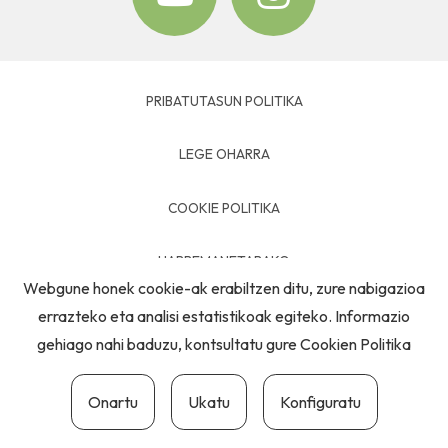
PRIBATUTASUN POLITIKA
LEGE OHARRA
COOKIE POLITIKA
HARREMANETARAKO
Webgune honek cookie-ak erabiltzen ditu, zure nabigazioa
errazteko eta analisi estatistikoak egiteko. Informazio
gehiago nahi baduzu, kontsultatu gure
Cookien Politika
Onartu
Ukatu
Konfiguratu