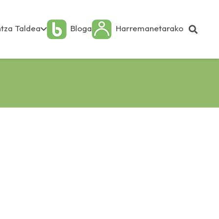
tza Taldea
Bloga
Harremanetarako