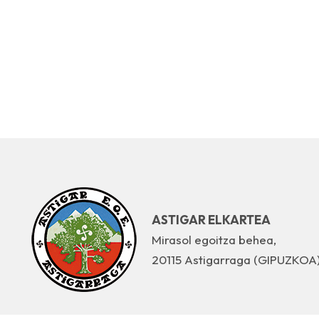
ASTIGAR ELKARTEA
Mirasol egoitza behea,
20115 Astigarraga (GIPUZKOA