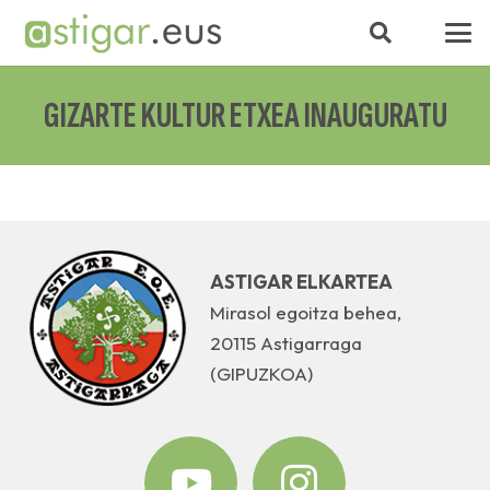
GIZARTE KULTUR ETXEA INAUGURATU
ASTIGAR ELKARTEA
Mirasol egoitza behea,
20115 Astigarraga
(GIPUZKOA)