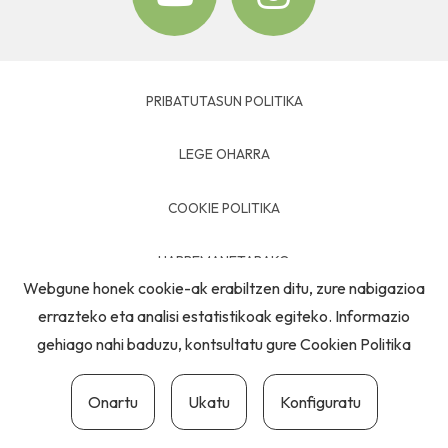
PRIBATUTASUN POLITIKA
LEGE OHARRA
COOKIE POLITIKA
HARREMANETARAKO
Webgune honek cookie-ak erabiltzen ditu, zure nabigazioa
errazteko eta analisi estatistikoak egiteko. Informazio
gehiago nahi baduzu, kontsultatu gure
Cookien Politika
Onartu
Ukatu
Konfiguratu