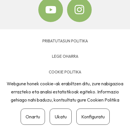
PRIBATUTASUN POLITIKA
LEGE OHARRA
COOKIE POLITIKA
Webgune honek cookie-ak erabiltzen ditu, zure nabigazioa
HARREMANETARAKO
errazteko eta analisi estatistikoak egiteko. Informazio
gehiago nahi baduzu, kontsultatu gure
Cookien Politika
Onartu
Ukatu
Konfiguratu