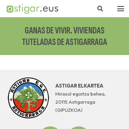
GANAS DE VIVIR. VIVIENDAS
TUTELADAS DE ASTIGARRAGA
ASTIGAR ELKARTEA
Mirasol egoitza behea,
20115 Astigarraga
(GIPUZKOA)