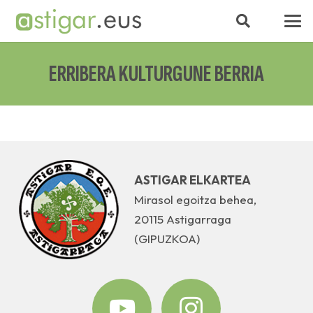
ERRIBERA KULTURGUNE BERRIA
ASTIGAR ELKARTEA
Mirasol egoitza behea,
20115 Astigarraga
(GIPUZKOA)