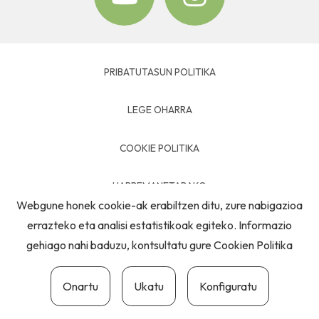
PRIBATUTASUN POLITIKA
LEGE OHARRA
COOKIE POLITIKA
HARREMANETARAKO
Webgune honek cookie-ak erabiltzen ditu, zure nabigazioa
errazteko eta analisi estatistikoak egiteko. Informazio
gehiago nahi baduzu, kontsultatu gure
Cookien Politika
Onartu
Ukatu
Konfiguratu