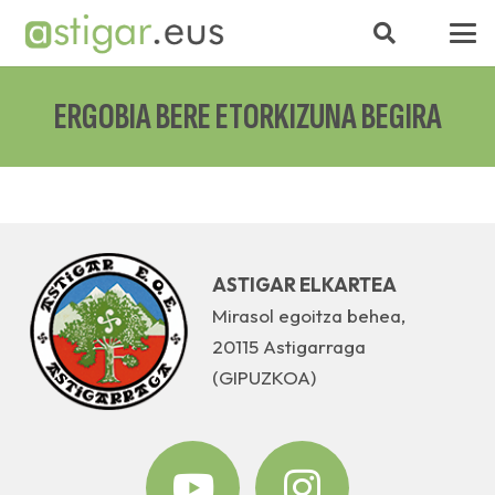
ERGOBIA BERE ETORKIZUNA BEGIRA
ASTIGAR ELKARTEA
Mirasol egoitza behea,
20115 Astigarraga
(GIPUZKOA)