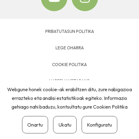
PRIBATUTASUN POLITIKA
LEGE OHARRA
COOKIE POLITIKA
HARREMANETARAKO
Webgune honek cookie-ak erabiltzen ditu, zure nabigazioa
errazteko eta analisi estatistikoak egiteko. Informazio
gehiago nahi baduzu, kontsultatu gure
Cookien Politika
Onartu
Ukatu
Konfiguratu