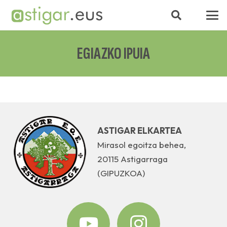
EGIAZKO IPUIA
ASTIGAR ELKARTEA
Mirasol egoitza behea,
20115 Astigarraga
(GIPUZKOA)