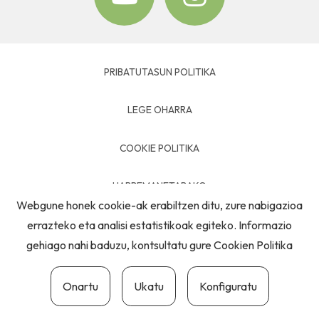
PRIBATUTASUN POLITIKA
LEGE OHARRA
COOKIE POLITIKA
HARREMANETARAKO
Webgune honek cookie-ak erabiltzen ditu, zure nabigazioa
errazteko eta analisi estatistikoak egiteko. Informazio
gehiago nahi baduzu, kontsultatu gure
Cookien Politika
Onartu
Ukatu
Konfiguratu