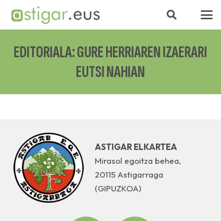
EDITORIALA: GURE HERRIAREN IZAERARI
EUTSI NAHIAN
ASTIGAR ELKARTEA
Mirasol egoitza behea,
20115 Astigarraga
(GIPUZKOA)