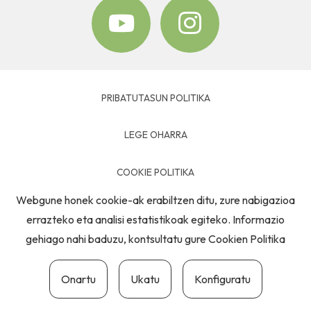
PRIBATUTASUN POLITIKA
LEGE OHARRA
COOKIE POLITIKA
Webgune honek cookie-ak erabiltzen ditu, zure nabigazioa
HARREMANETARAKO
errazteko eta analisi estatistikoak egiteko. Informazio
gehiago nahi baduzu, kontsultatu gure
Cookien Politika
Onartu
Ukatu
Konfiguratu