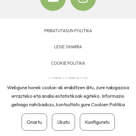
PRIBATUTASUN POLITIKA
LEGE OHARRA
COOKIE POLITIKA
HARREMANETARAKO
Webgune honek cookie-ak erabiltzen ditu, zure nabigazioa
errazteko eta analisi estatistikoak egiteko. Informazio
gehiago nahi baduzu, kontsultatu gure
Cookien Politika
Onartu
Ukatu
Konfiguratu