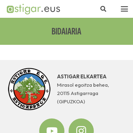
BIDAIARIA
ASTIGAR ELKARTEA
Mirasol egoitza behea,
20115 Astigarraga
(GIPUZKOA)