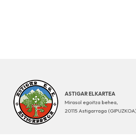
ASTIGAR ELKARTEA
Mirasol egoitza behea,
20115 Astigarraga (GIPUZKOA