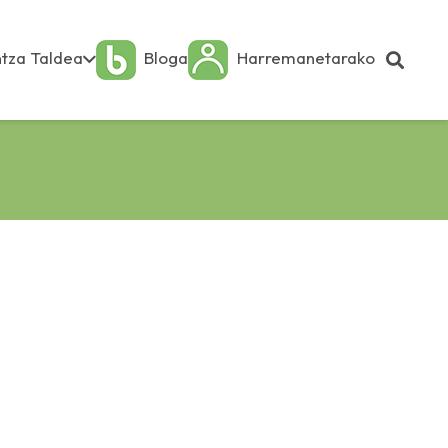
tza Taldea
Bloga
Harremanetarako