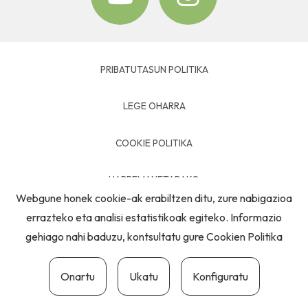
PRIBATUTASUN POLITIKA
LEGE OHARRA
COOKIE POLITIKA
HARREMANETARAKO
Webgune honek cookie-ak erabiltzen ditu, zure nabigazioa
errazteko eta analisi estatistikoak egiteko. Informazio
gehiago nahi baduzu, kontsultatu gure
Cookien Politika
Onartu
Ukatu
Konfiguratu