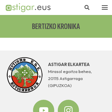
BERTIZKO KRONIKA
ASTIGAR ELKARTEA
Mirasol egoitza behea,
20115 Astigarraga
(GIPUZKOA)