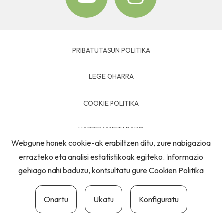
PRIBATUTASUN POLITIKA
LEGE OHARRA
COOKIE POLITIKA
HARREMANETARAKO
Webgune honek cookie-ak erabiltzen ditu, zure nabigazioa
errazteko eta analisi estatistikoak egiteko. Informazio
gehiago nahi baduzu, kontsultatu gure
Cookien Politika
Onartu
Ukatu
Konfiguratu