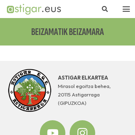
BEIZAMATIK BEIZAMARA
ASTIGAR ELKARTEA
Mirasol egoitza behea,
20115 Astigarraga
(GIPUZKOA)