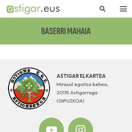
BASERRI MAHAIA
ASTIGAR ELKARTEA
Mirasol egoitza behea,
20115 Astigarraga
(GIPUZKOA)