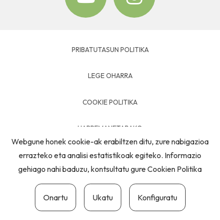
PRIBATUTASUN POLITIKA
LEGE OHARRA
COOKIE POLITIKA
HARREMANETARAKO
Webgune honek cookie-ak erabiltzen ditu, zure nabigazioa
errazteko eta analisi estatistikoak egiteko. Informazio
gehiago nahi baduzu, kontsultatu gure
Cookien Politika
Onartu
Ukatu
Konfiguratu