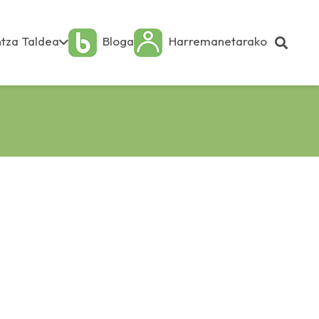
tza Taldea
Bloga
Harremanetarako