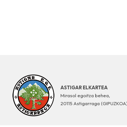
ASTIGAR ELKARTEA
Mirasol egoitza behea,
20115 Astigarraga (GIPUZKOA