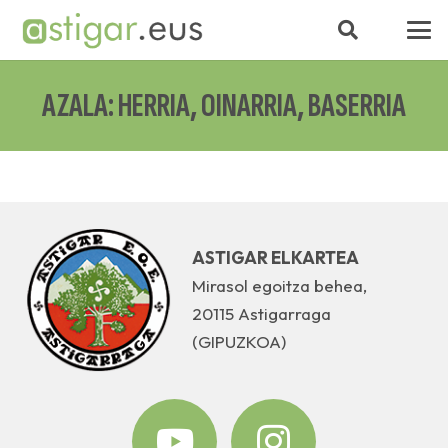
AZALA: HERRIA, OINARRIA, BASERRIA
ASTIGAR ELKARTEA
Mirasol egoitza behea,
20115 Astigarraga
(GIPUZKOA)