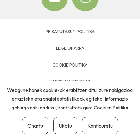
PRIBATUTASUN POLITIKA
LEGE OHARRA
COOKIE POLITIKA
HARREMANETARAKO
Webgune honek cookie-ak erabiltzen ditu, zure nabigazioa
errazteko eta analisi estatistikoak egiteko. Informazio
gehiago nahi baduzu, kontsultatu gure
Cookien Politika
Onartu
Ukatu
Konfiguratu