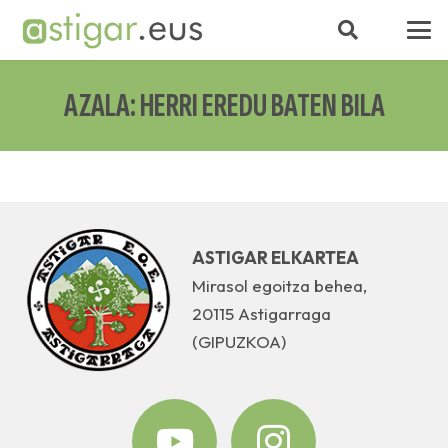
AZALA: HERRI EREDU BATEN BILA
ASTIGAR ELKARTEA
Mirasol egoitza behea,
20115 Astigarraga
(GIPUZKOA)