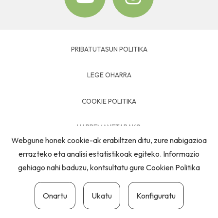
PRIBATUTASUN POLITIKA
LEGE OHARRA
COOKIE POLITIKA
HARREMANETARAKO
Webgune honek cookie-ak erabiltzen ditu, zure nabigazioa
errazteko eta analisi estatistikoak egiteko. Informazio
gehiago nahi baduzu, kontsultatu gure
Cookien Politika
Onartu
Ukatu
Konfiguratu