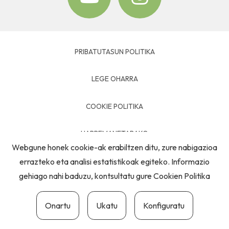
PRIBATUTASUN POLITIKA
LEGE OHARRA
COOKIE POLITIKA
HARREMANETARAKO
Webgune honek cookie-ak erabiltzen ditu, zure nabigazioa
errazteko eta analisi estatistikoak egiteko. Informazio
gehiago nahi baduzu, kontsultatu gure
Cookien Politika
Onartu
Ukatu
Konfiguratu