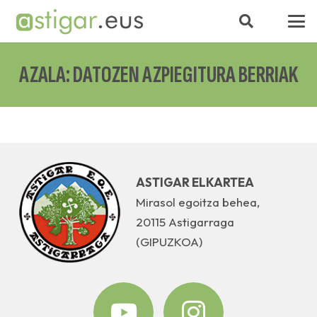
AZALA: DATOZEN AZPIEGITURA BERRIAK
ASTIGAR ELKARTEA
Mirasol egoitza behea,
20115 Astigarraga
(GIPUZKOA)