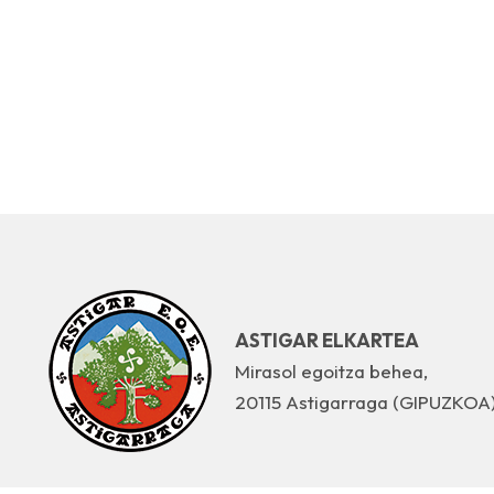
ASTIGAR ELKARTEA
Mirasol egoitza behea,
20115 Astigarraga (GIPUZKOA