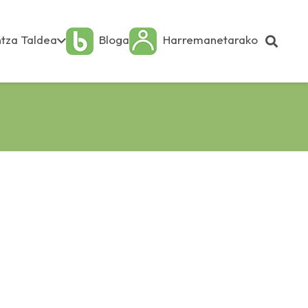
tza Taldea
Bloga
Harremanetarako