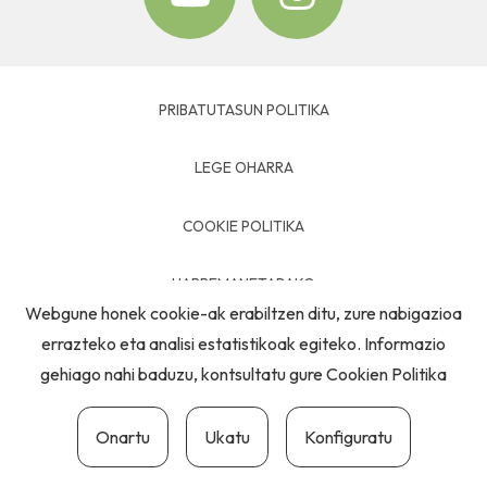
PRIBATUTASUN POLITIKA
LEGE OHARRA
COOKIE POLITIKA
HARREMANETARAKO
Webgune honek cookie-ak erabiltzen ditu, zure nabigazioa
errazteko eta analisi estatistikoak egiteko. Informazio
gehiago nahi baduzu, kontsultatu gure
Cookien Politika
Onartu
Ukatu
Konfiguratu