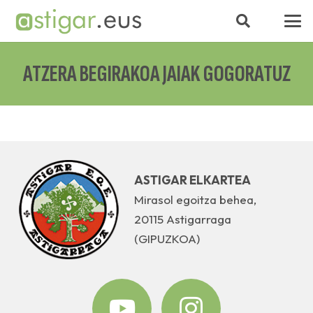
ATZERA BEGIRAKOA JAIAK GOGORATUZ
ASTIGAR ELKARTEA
Mirasol egoitza behea,
20115 Astigarraga
(GIPUZKOA)