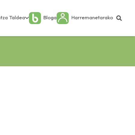
tza Taldea
Bloga
Harremanetarako