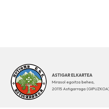
ASTIGAR ELKARTEA
Mirasol egoitza behea,
20115 Astigarraga (GIPUZKOA