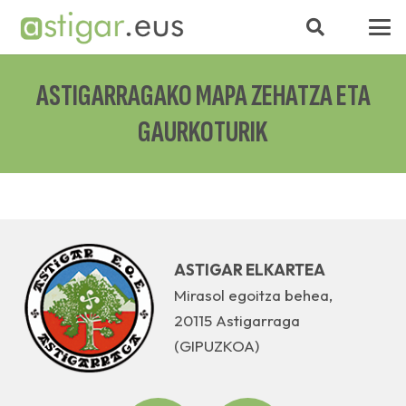
ASTIGARRAGAKO MAPA ZEHATZA ETA
GAURKOTURIK
ASTIGAR ELKARTEA
Mirasol egoitza behea,
20115 Astigarraga
(GIPUZKOA)