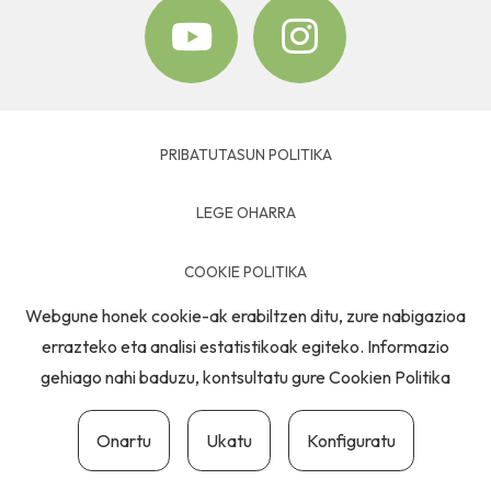
PRIBATUTASUN POLITIKA
LEGE OHARRA
COOKIE POLITIKA
Webgune honek cookie-ak erabiltzen ditu, zure nabigazioa
HARREMANETARAKO
errazteko eta analisi estatistikoak egiteko. Informazio
gehiago nahi baduzu, kontsultatu gure
Cookien Politika
Onartu
Ukatu
Konfiguratu