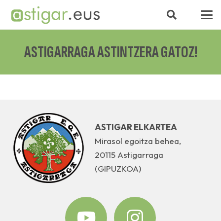
ASTIGARRAGA ASTINTZERA GATOZ!
ASTIGAR ELKARTEA
Mirasol egoitza behea,
20115 Astigarraga
(GIPUZKOA)