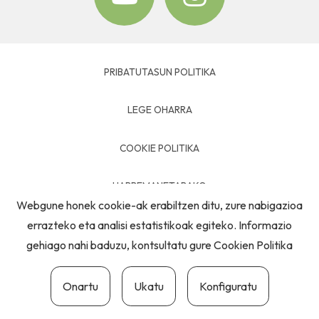
PRIBATUTASUN POLITIKA
LEGE OHARRA
COOKIE POLITIKA
HARREMANETARAKO
Webgune honek cookie-ak erabiltzen ditu, zure nabigazioa
errazteko eta analisi estatistikoak egiteko. Informazio
gehiago nahi baduzu, kontsultatu gure
Cookien Politika
Onartu
Ukatu
Konfiguratu