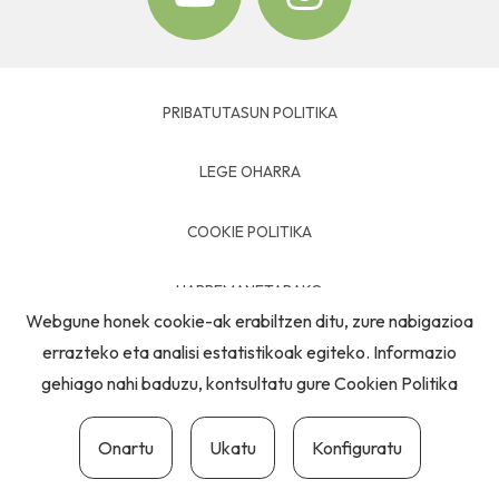
PRIBATUTASUN POLITIKA
LEGE OHARRA
COOKIE POLITIKA
HARREMANETARAKO
Webgune honek cookie-ak erabiltzen ditu, zure nabigazioa
errazteko eta analisi estatistikoak egiteko. Informazio
gehiago nahi baduzu, kontsultatu gure
Cookien Politika
Onartu
Ukatu
Konfiguratu