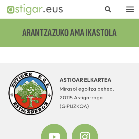
ARANTZAZUKO AMA IKASTOLA
ASTIGAR ELKARTEA
Mirasol egoitza behea,
20115 Astigarraga
(GIPUZKOA)