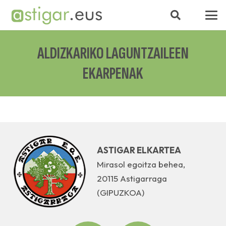
ALDIZKARIKO LAGUNTZAILEEN
EKARPENAK
ASTIGAR ELKARTEA
Mirasol egoitza behea,
20115 Astigarraga
(GIPUZKOA)