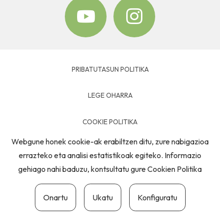
PRIBATUTASUN POLITIKA
LEGE OHARRA
COOKIE POLITIKA
Webgune honek cookie-ak erabiltzen ditu, zure nabigazioa
HARREMANETARAKO
errazteko eta analisi estatistikoak egiteko. Informazio
gehiago nahi baduzu, kontsultatu gure
Cookien Politika
Onartu
Ukatu
Konfiguratu