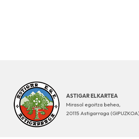
ASTIGAR ELKARTEA
Mirasol egoitza behea,
20115 Astigarraga (GIPUZKOA