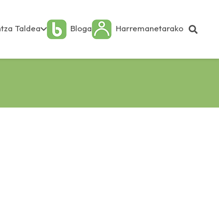
tza Taldea
Bloga
Harremanetarako