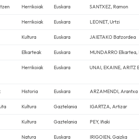
ntzen
Herrikoiak
Euskara
SANTXEZ, Ramon
Herrikoiak
Euskara
LEONET, Urtzi
Kultura
Euskara
JAIETAKO Batzordea
Elkarteak
Euskara
MUNDARRO Elkartea, F
Herrikoiak
Euskara
UNAI, EKAINE, ARITZ 
k
Historia
Euskara
ARZAMENDI, Arantxa
ita
Kultura
Gaztelania
IGARTZA, Artizar
Kultura
Gaztelania
PEY, Iñaki
Natura
Euskara
IRIGOIEN, Gaizka