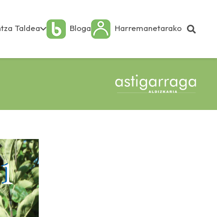
tza Taldea
Bloga
Harremanetarako