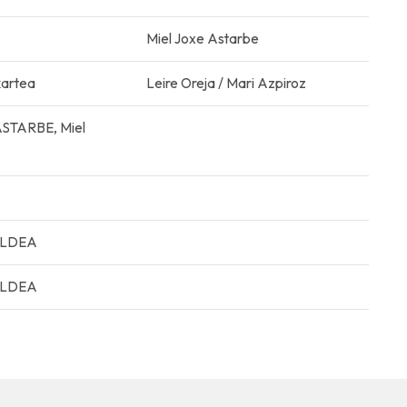
Miel Joxe Astarbe
kartea
Leire Oreja / Mari Azpiroz
ASTARBE, Miel
ALDEA
ALDEA