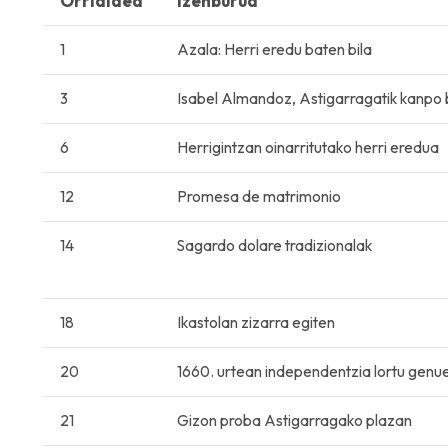
Orrialdea
Izenburua
1
Azala: Herri eredu baten bila
3
Isabel Almandoz, Astigarragatik kanpo b
6
Herrigintzan oinarritutako herri eredua
12
Promesa de matrimonio
14
Sagardo dolare tradizionalak
18
Ikastolan zizarra egiten
20
1660. urtean independentzia lortu genu
21
Gizon proba Astigarragako plazan