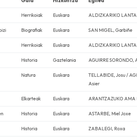
Gaia
Hizkuntza
Egilea
Herrikoiak
Euskara
ALDIZKARIKO LANT
izi
Biografiak
Euskara
SAN MIGEL, Garbiñe
Herrikoiak
Euskara
ALDIZKARIKO LANT
Historia
Gaztelania
AGUIRRE SORONDO, A
Natura
Euskara
TELLABIDE, Josu / A
Asier
Elkarteak
Euskara
ARANTZAZUKO AMA Ik
en
Historia
Euskara
ASTARBE, Miel Joxe
Historia
Euskara
ZABALEGI, Roxa