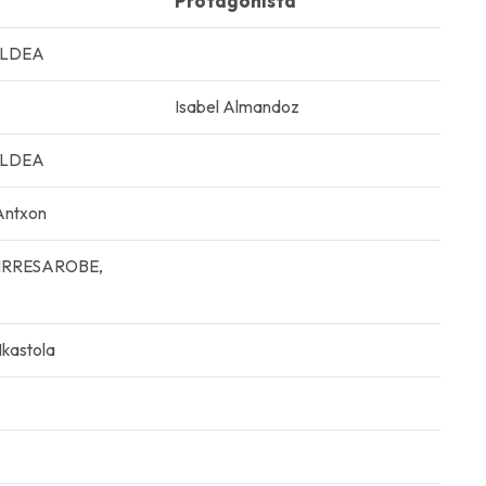
Protagonista
ALDEA
Isabel Almandoz
ALDEA
ntxon
GIRRESAROBE,
astola