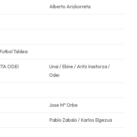
Alberto Arizkorreta
utbol Taldea
ETA ODEI
Unai / Ekine / Aritz Irastorza /
Odei
Jose Mª Orbe
Pablo Zabalo / Karlos Elgezua