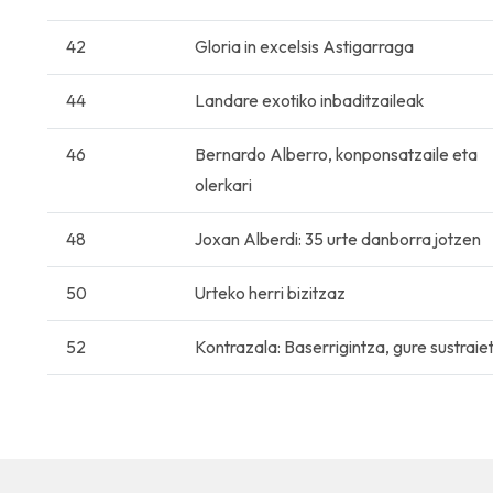
42
Gloria in excelsis Astigarraga
44
Landare exotiko inbaditzaileak
46
Bernardo Alberro, konponsatzaile eta
olerkari
48
Joxan Alberdi: 35 urte danborra jotzen
50
Urteko herri bizitzaz
52
Kontrazala: Baserrigintza, gure sustraie