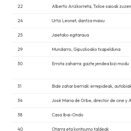
22
Alberto Arizkorreta, Txiloe saioak zuze
24
Urtzi Leonet, dantza maisu
25
Jaietako egitaraua
29
Mundarro, Gipuzkoako txapelduna
30
Errota zaharra: gazte jendea bizi modu
31
Bide zahar berriak: errepideak, autobia
34
José Maria de Orbe, director de cine y A
38
Casa Ibai-Ondo
40
Otarra eta kontsumo taldeak