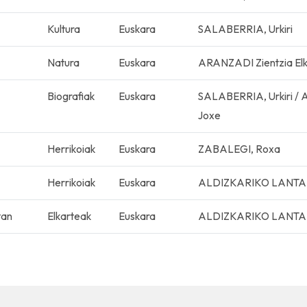
Kultura
Euskara
SALABERRIA, Urkiri
Natura
Euskara
ARANZADI Zientzia El
Biografiak
Euskara
SALABERRIA, Urkiri / 
Joxe
Herrikoiak
Euskara
ZABALEGI, Roxa
Herrikoiak
Euskara
ALDIZKARIKO LANT
tan
Elkarteak
Euskara
ALDIZKARIKO LANT