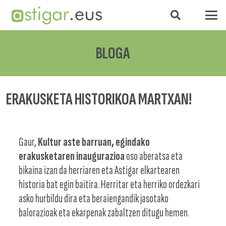
BLOGA
ERAKUSKETA HISTORIKOA MARTXAN!
Gaur,
Kultur aste barruan, egindako
erakusketaren inaugurazioa
oso aberatsa eta
bikaina izan da herriaren eta Astigar elkartearen
historia bat egin baitira. Herritar eta herriko ordezkari
asko hurbildu dira eta beraiengandik jasotako
balorazioak eta ekarpenak zabaltzen ditugu hemen.