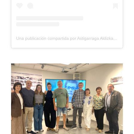
Una publicación compartida por Astigarraga Aldizkaria (@astigarragaaldizkaria)