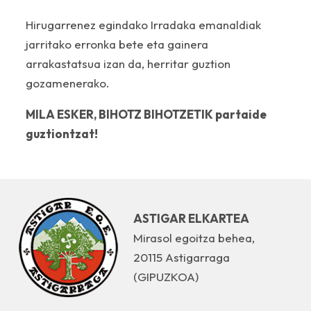
Hirugarrenez egindako Irradaka emanaldiak
jarritako erronka bete eta gainera
arrakastatsua izan da, herritar guztion
gozamenerako.
MILA ESKER, BIHOTZ BIHOTZETIK partaide
guztiontzat!
ASTIGAR ELKARTEA
Mirasol egoitza behea,
20115 Astigarraga
(GIPUZKOA)