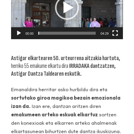
00:00
04:29
Astigar elkartearen 50. urteurrena aitzakia hartuta,
herriko 55 emakume elkartu dira
IRRADAKA dantzatzen,
Astigar Dantza Taldearen eskutik.
Emanaldira herritar asko hurbildu dira eta
sortutako giroa magikoa bezain emozionala
izan da.
Izan ere, dantzan aritzen diren
emakumeen arteko eskuak elkartuz
sortzen
den konexioak eta elkarren arteko ahalmenak
elkartasunean bihurtzen dute dantza ikuskizuna.