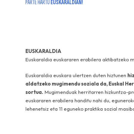
PARTE HARTU
EUSKARALDIAN!
EUSKARALDIA
Euskaraldia euskararen erabilera aktibatzeko 
Euskaraldia euskara ulertzen duten hiztunen
hi
aldatzeko mugimendu soziala da, Euskal Her
sortua.
Mugimenduak herritarren hizkuntza-pra
euskararen erabilera handitu nahi du, eguner
lehenetsiz eta 11 eguneko praktika sozial masib