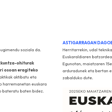
ASTIGARRAGAN DAGOE
mugimendu soziala da.
Herritarrekin, udal teknik
Euskaraldiaren batzordea
zkuntza-ohiturak
Egunotan, maiatzaren 15ea
ri osoan eragiteko
arduradunek eta bertan e
ktikak aktibatu eta
zabalduko dute.
oko harremanetan euskara
o bateratu baten bidez.