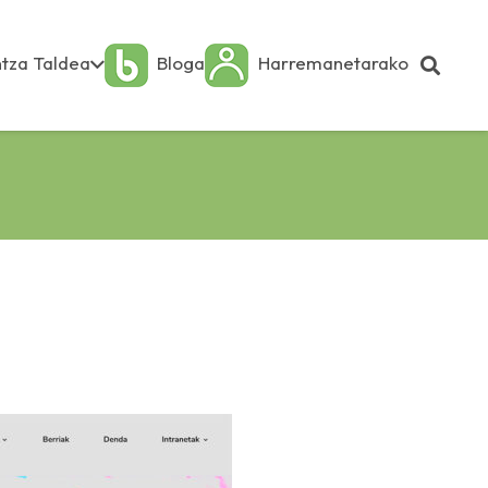
tza Taldea
Bloga
Harremanetarako