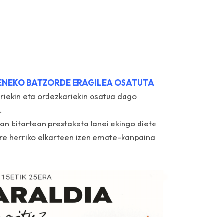
NEKO BATZORDE ERAGILEA OSATUTA
ariekin eta ordezkariekin osatua dago
.
n bitartean prestaketa lanei ekingo diete
re herriko elkarteen izen emate-kanpaina