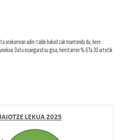
ta orokorrean adin-talde bakoitzak mantendu du, bere
nekoa. Datu esanguratsu gisa, herritarron % 67a 30 urtetik