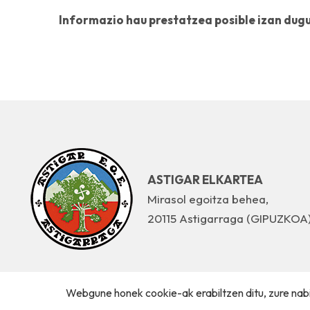
Informazio hau prestatzea posible izan dug
ASTIGAR ELKARTEA
Mirasol egoitza behea,
20115 Astigarraga (GIPUZKOA
Webgune honek cookie-ak erabiltzen ditu, zure nabi