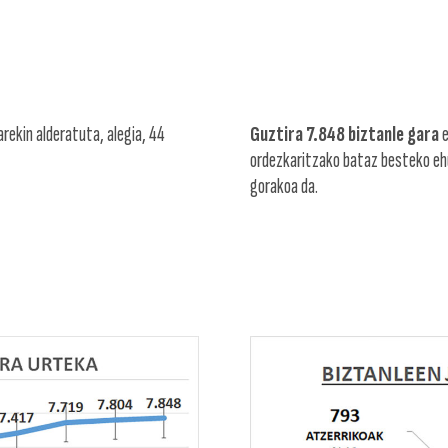
rekin alderatuta, alegia, 44
Guztira 7.848 biztanle gara
e
ordezkaritzako bataz besteko ehu
gorakoa da.