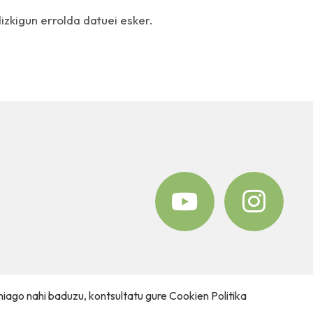
dizkigun errolda datuei esker.
hiago nahi baduzu, kontsultatu gure
Cookien Politika