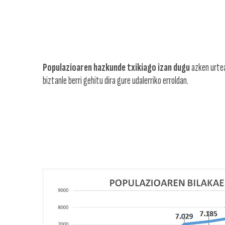
Populazioaren hazkunde txikiago izan dugu
azken urtea
biztanle berri gehitu dira gure udalerriko erroldan.