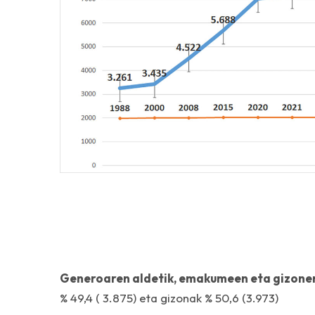
Generoaren aldetik, emakumeen eta gizonen
% 49,4 ( 3.875) eta gizonak % 50,6 (3.973)