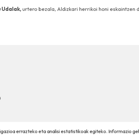
u Udalak,
urtero bezala, Aldizkari herrikoi honi eskaintzen 
)
gazioa errazteko eta analisi estatistikoak egiteko. Informazio ge