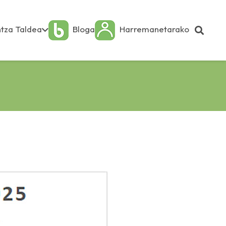
tza Taldea
Bloga
Harremanetarako