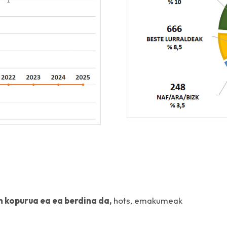
 kopurua ea ea berdina da,
hots, emakumeak