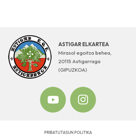
ASTIGAR ELKARTEA
Mirasol egoitza behea,
20115 Astigarraga
(GIPUZKOA)
PRIBATUTASUN POLITIKA