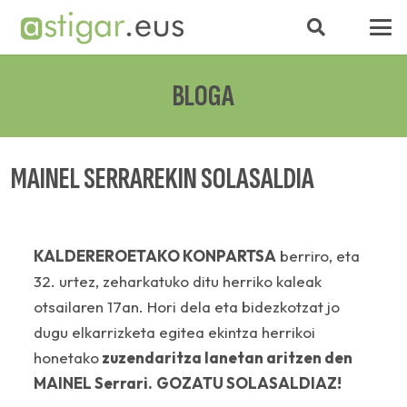
BLOGA
MAINEL SERRAREKIN SOLASALDIA
KALDEREROETAKO KONPARTSA
berriro, eta
32. urtez, zeharkatuko ditu herriko kaleak
otsailaren 17an. Hori dela eta bidezkotzat jo
dugu elkarrizketa egitea ekintza herrikoi
honetako
zuzendaritza lanetan aritzen den
MAINEL Serrari.
GOZATU SOLASALDIAZ!