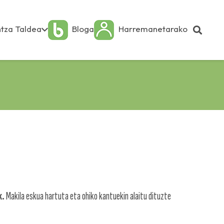
tza Taldea
Bloga
Harremanetarako
k.
Makila eskua hartuta eta ohiko kantuekin alaitu dituzte