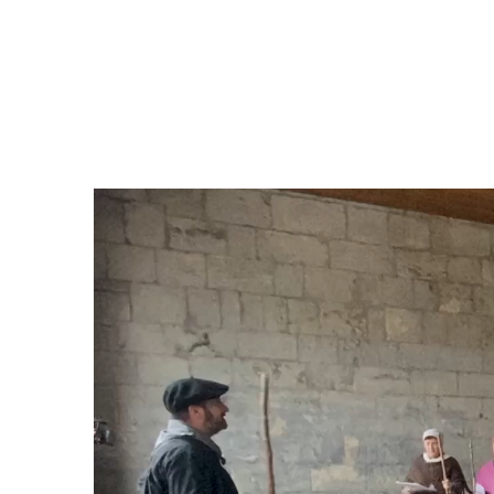
Bideo
erreproduzigailua