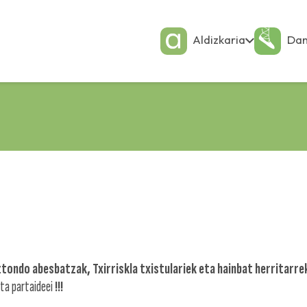
Aldizkaria
Dan
ztondo abesbatzak, Txirriskla txistulariek eta hainbat herritarre
ta partaideei
!!!