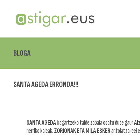
BLOGA
SANTA AGEDA ERRONDA!!!
SANTA AGEDA
iragartzeko talde zabala osatu dute gaur
Ai
herriko kaleak.
ZORIONAK ETA MILA ESKER
antolatzaileei e