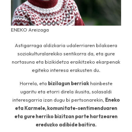
ENEKO Areizaga
Astigarraga aldizkaria udalerriaren bilakaera
soziokulturalarekiko sentikorra da, eta gure
nortasuna eta bizikidetza eraikitzeko ekarpenak
egiteko interesa erakusten du.
Horrela, eta
bizilagun berriak
hainbeste
ugaritu eta etorri direla ikusita, solasaldi
interesgarria izan dugu bi pertsonarekin,
Eneko
eta Karmele, komunitate-sentimenduaren
eta gure herriko bizitzan parte hartzearen
ereduzko adibide baitira.