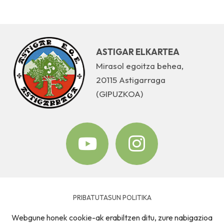
ASTIGAR ELKARTEA
Mirasol egoitza behea,
20115 Astigarraga
(GIPUZKOA)
PRIBATUTASUN POLITIKA
Webgune honek cookie-ak erabiltzen ditu, zure nabigazioa