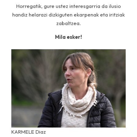
Horregatik, gure ustez interesgarria da ilusio
handiz helarazi dizkiguten ekarpenak eta iritziak
zabaltzea.
Mila esker!
KARMELE Diaz