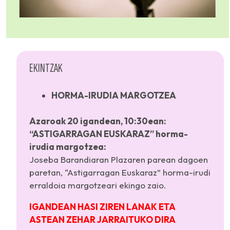
EKINTZAK
HORMA-IRUDIA MARGOTZEA
Azaroak 20 igandean, 10:30ean:
“ASTIGARRAGAN EUSKARAZ” horma-
irudia margotzea:
Joseba Barandiaran Plazaren parean dagoen
paretan, “Astigarragan Euskaraz” horma-irudi
erraldoia margotzeari ekingo zaio.
IGANDEAN HASI ZIREN LANAK ETA
ASTEAN ZEHAR JARRAITUKO DIRA