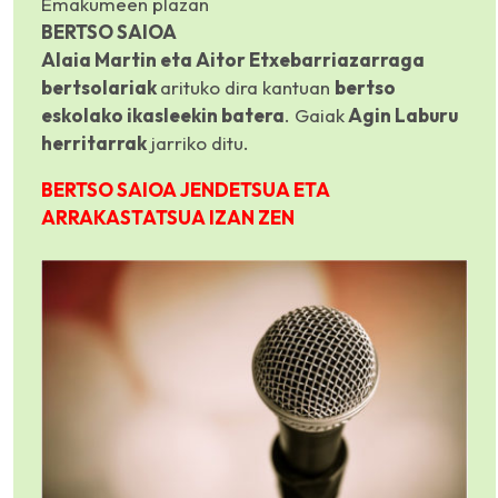
Emakumeen plazan
BERTSO SAIOA
Alaia Martin eta Aitor Etxebarriazarraga
bertsolariak
arituko dira kantuan
bertso
eskolako ikasleekin batera
. Gaiak
Agin Laburu
herritarrak
jarriko ditu.
BERTSO SAIOA JENDETSUA ETA
ARRAKASTATSUA IZAN ZEN