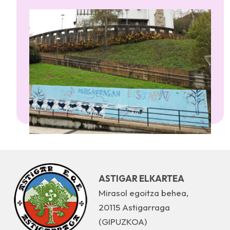
ASTIGAR ELKARTEA
Mirasol egoitza behea,
20115 Astigarraga
(GIPUZKOA)