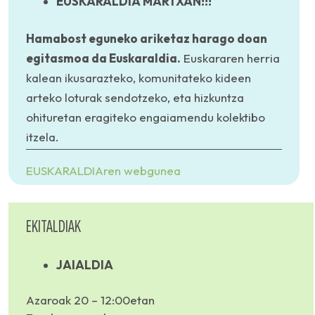
EUSKARALDIA MARTXAN!!!
Hamabost eguneko ariketaz harago doan
egitasmoa da Euskaraldia.
Euskararen herria
kalean ikusarazteko, komunitateko kideen
arteko loturak sendotzeko, eta hizkuntza
ohituretan eragiteko engaiamendu kolektibo
itzela.
EUSKARALDIAren webgunea
EKITALDIAK
JAIALDIA
Azaroak 20 – 12:00etan