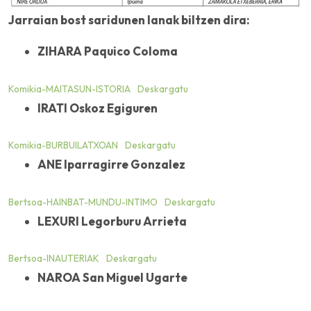
Jarraian bost saridunen lanak biltzen dira:
ZIHARA Paquico Coloma
Komikia-MAITASUN-ISTORIA
Deskargatu
IRATI Oskoz Egiguren
Komikia-BURBUILATXOAN
Deskargatu
ANE Iparragirre Gonzalez
Bertsoa-HAINBAT-MUNDU-INTIMO
Deskargatu
LEXURI Legorburu Arrieta
Bertsoa-INAUTERIAK
Deskargatu
NAROA San Miguel Ugarte