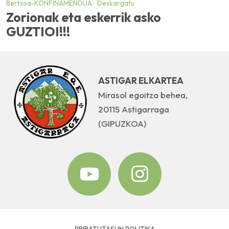
Bertsoa-KONFINAMENDUA
Deskargatu
Zorionak eta eskerrik asko
GUZTIOI!!!
ASTIGAR ELKARTEA
Mirasol egoitza behea,
20115 Astigarraga
(GIPUZKOA)