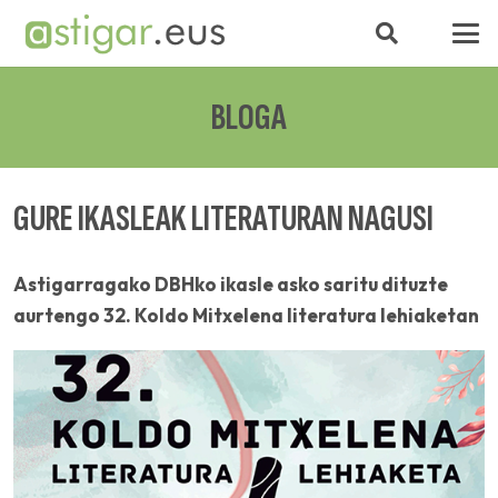
BLOGA
GURE IKASLEAK LITERATURAN NAGUSI
Astigarragako DBHko ikasle asko saritu dituzte
aurtengo 32. Koldo Mitxelena literatura lehiaketan