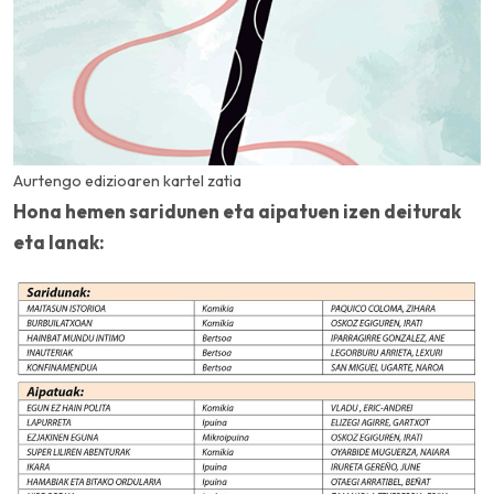
Aurtengo edizioaren kartel zatia
Hona hemen saridunen eta aipatuen izen deiturak
eta lanak: